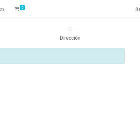
0
os
R
Dirección